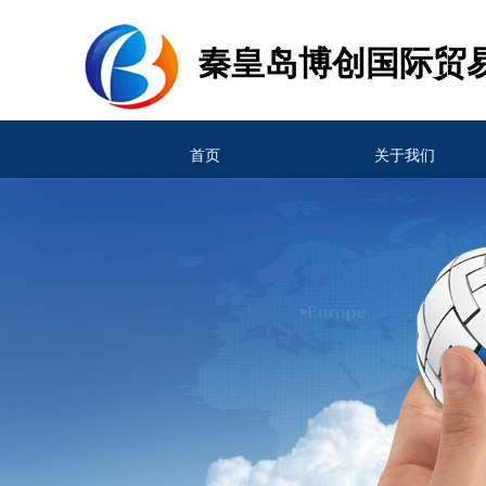
秦皇岛博创国际贸
首页
关于我们